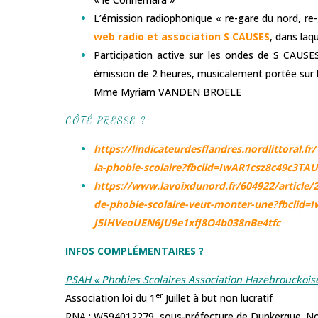
L’émission radiophonique « re-gare du nord, re
web radio et association S CAUSES
, dans laq
Participation active sur les ondes de S CAUS
émission de 2 heures, musicalement portée sur l
Mme Myriam VANDEN BROELE
CÔTÉ PRESSE ?
https://lindicateurdesflandres.nordlittoral.fr
la-phobie-scolaire?fbclid=IwAR1csz8c49c3
https://www.lavoixdunord.fr/604922/article
de-phobie-scolaire-veut-monter-une?fbcli
J5IHVeoUEN6JU9e1xfJ8O4b038nBe4tfc
INFOS COMPLÉMENTAIRES ?
PSAH « Phobies Scolaires Association Hazebrouckois
er
Association loi du 1
Juillet à but non lucratif
RNA : W594012279, sous-préfecture de Dunkerque. No