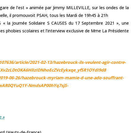
-gare de l’est » animée par Jimmy MILLEVILLE, sur les ondes de la
uelle, il promouvoit PSAH, tous les Mardi de 19h45 à 21h
ES « la Journée Solidaire S CAUSES du 17 Septembre 2021 », une
es phobies scolaires et l’interview exclusive de Mme La Présidente
/107636/article/2021-02-13/hazebrouck-ils-veulent-agir-contre-
TAUXv2zLDtOKA6HlIzIDNhoEcZVcEykxqe_yfSR1OYdI9d8
/2019-06-26/hazebrouck-myriam-mamie-d-une-ado-souffrant-
d=IwAR0QYuQ1Y-NmdsAP00hYq7sjS-
e »
rd (Hauts-de-France)