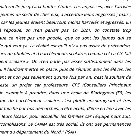
 maternelle jusqu’aux hautes études. Les angoisses, avec l’arrivée
jeunes de sortir de chez eux, a accentué leurs angoisses ; mais ;
, car les jeunes étaient beaucoup moins harcelés et agressés. En
à l’époque, on n’en parlait pas. En 2021, on constate trop
 que ce n’est pas une phobie, que ce sont les jeunes qui se
e qui veut ça. La réalité est qu’il n’y a pas assez de prévention,
times de phobies et d'harcèlements scolaires comme cela a été fait
ent scolaire ». On n’en parle pas assez suffisamment dans les
u. Il faudrait mettre en place, plus de réunion avec les élèves, les
ent et non pas seulement qu’une fois par an, c’est le souhait de
reste un projet car professeurs, CPE (Conseillers Principaux
 Un exemple à prendre, dans une école de Blaringhem (59) les
me du harcèlement scolaire, c’est plutôt encourageant et très
touché par nos démarches, d’être actifs, d’être en lien avec les
leurs locaux, pour accueillir les familles car l’équipe nous suit,
mplissons. Le CANM est très social, ils ont des permanences
alement du département du Nord." PSAH