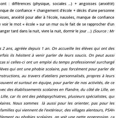
sont :
différences (physique, sociales ...) +
angoisses (anxiété)
nque de confiance +
changement d’école +
décès d’une personne
isses, anxiété pour aller à l’école, nausées, manque de confiance
de voir le mot « école » sur un mur ou le fait de se rapprocher d’un
nger tard dans la nuit, vivre la nuit, dormir le jour …)
(Source :
Mr
s 2 ans, agréée depuis 1 an. On accueille les élèves qui ont des
fois ils hésitent à venir parler de leurs soucis. On peut aussi
r cas si celles-ci ont un emploi du temps professionnel surchargé
élèves qui ont une phobie scolaire, pas forcément pour parler de
structions, au travers d’ateliers personnalisés, propres à leurs
souvent et surtout en équipe, pour parler de nos activités, de ce
ec des établissements scolaires en Flandre, du côté de Lille, on
ille, car ils ont des pédopsychiatres, plusieurs spécialistes, qui
aires. Nous sommes là aussi pour les orienter, pas pour les
familles qui viennent de l’extérieur, des villages alentours, PSAH
cèlement ou phobies scolaires, on voit une nette progression, ça