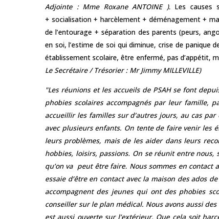
Adjointe :
Mme
Roxane ANTOINE
).
Les causes 
+
socialisation +
harcèlement +
déménagement +
ma
de l’entourage +
séparation des parents
(peurs, ango
en soi, l’estime de soi qui diminue, crise de panique 
établissement scolaire, être enfermé, pas d’appétit, ma
Le
Secrétaire / Trésorier :
Mr
Jimmy MILLEVILLE
)
"Les réunions et les accueils de PSAH se font depui
phobies scolaires accompagnés par leur famille, par
accueillir les familles sur d’autres jours, au cas pa
avec plusieurs enfants. On tente de faire venir les 
leurs problèmes, mais de les aider dans leurs recon
hobbies, loisirs, passions. On se réunit entre nous, 
qu’on va peut être faire. Nous sommes en contact av
essaie d’être en contact avec la maison des ados de L
accompagnent des jeunes qui ont des phobies scol
conseiller sur le plan médical. Nous avons aussi des 
est aussi ouverte sur l’extérieur. Que cela soit har