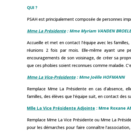
QUI ?
PSAH est principalement composée de personnes impr
Mme La Présidente
:
Mme Myriam VANDEN BROEL
Accueille et met en contact l’équipe avec les familles,
réunions 2 fois par mois. Elle-même ayant une peti
encouragements de son voisinage, de créer sa propre 
que ces phobies soient reconnues comme maladie. C’est 
Mme La Vice-Présidente
: Mme Joëlle HOFMANN
Remplace Mme La Présidente en cas d’absence, elle r
familles, des élèves que l’équipe suit, en contact des su
Mlle La Vice Présidente Adjointe
: Mme Roxane A
Remplace Mme La Vice Présidente ou Mme La Président
pour les démarches pour faire connaître l’association,