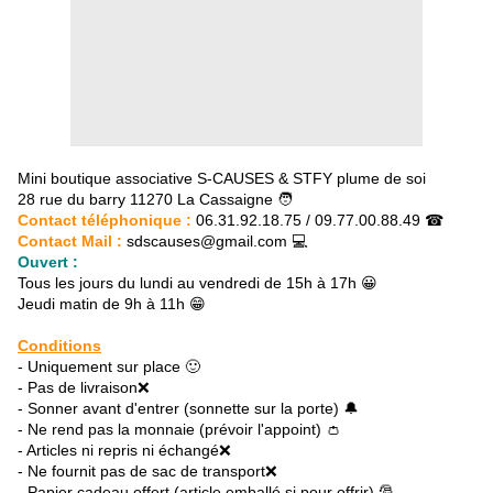
Mini boutique associative S-CAUSES & STFY plume de soi
28 rue du barry 11270 La Cassaigne 🧑
Contact téléphonique :
06.31.92.18.75 / 09.77.00.88.49 ☎
Contact Mail :
sdscauses@gmail.com 💻
Ouvert :
Tous les jours du lundi au vendredi de 15h à 17h 😀
Jeudi matin de 9h à 11h 😁
Conditions
- Uniquement sur place 🙂
- Pas de livraison❌
- Sonner avant d'entrer (sonnette sur la porte) 🔔
- Ne rend pas la monnaie (prévoir l'appoint) 👛
- Articles ni repris ni échangé❌
- Ne fournit pas de sac de transport❌
- Papier cadeau offert (article emballé si pour offrir) 🎅